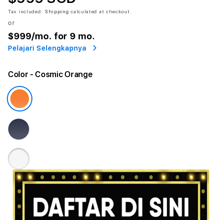
Tax included.
Shipping
calculated at checkout.
or
$999
/mo. for 9 mo.
Pelajari Selengkapnya
Color
- Cosmic Orange