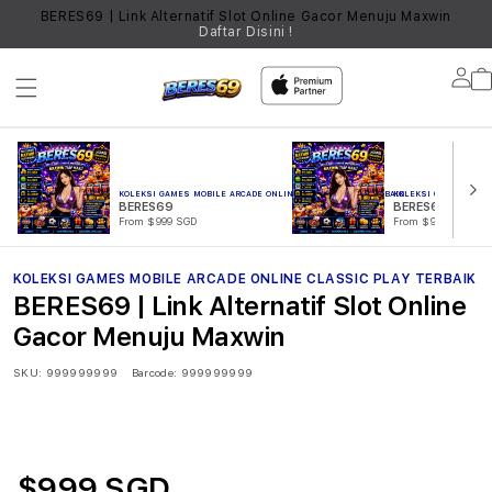
 24
BERES69 | Link Alternatif Slot Online Gacor Menuju Maxwin
G
Daftar Disini !
Lo
in
KOLEKSI GAMES MOBILE ARCADE ONLINE CLASSIC PLAY TERBAIK
KOLEKSI GAMES MOBIL
BERES69
BERES69 LINK 
From $999 SGD
From $999 SGD
KOLEKSI GAMES MOBILE ARCADE ONLINE CLASSIC PLAY TERBAIK
BERES69 | Link Alternatif Slot Online
Gacor Menuju Maxwin
SKU:
999999999
Barcode:
999999999
$999 SGD