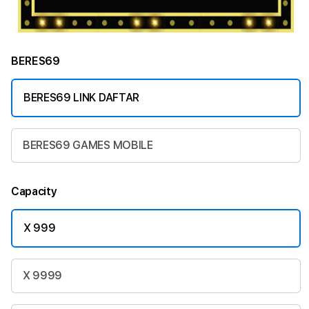
BERES69
BERES69 LINK DAFTAR
BERES69 GAMES MOBILE
Capacity
X 999
X 9999