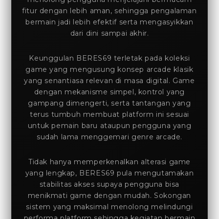
fitur dengan lebih aman, sehingga pengalaman
bermain jadi lebih efektif serta mengasyikkan
dari dini sampai akhir.
Keunggulan BERES69 terletak pada koleksi
game yang mengusung konsep arcade klasik
yang senantiasa relevan di masa digital. Game
dengan mekanisme simpel, kontrol yang
gampang dimengerti, serta tantangan yang
terus tumbuh membuat platform ini sesuai
untuk pemain baru ataupun pengguna yang
sudah lama menggemari genre arcade.
Tidak hanya memperkenalkan alterasi game
yang lengkap, BERES69 pula mengutamakan
stabilitas akses supaya pengguna bisa
menikmati game dengan mudah. Sokongan
sistem yang maksimal menolong melindungi
performa platform sehingga kegiatan bermain