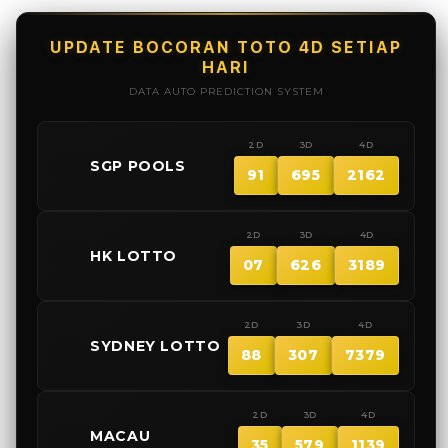
for
for
BERES69
BER
|
|
UPDATE BOCORAN TOTO 4D SETIAP
Link
Link
HARI
Alternatif
Alter
DATA AUTO PREDICTION SYSTEM
Slot
Slot
Online
Onlin
2D
3D
4D
Gacor
Gaco
🇸🇬
SGP POOLS
Menuju
Menu
91
695
2162
Maxwin
Maxw
2D
3D
4D
🇭🇰
HK LOTTO
07
626
3189
2D
3D
4D
🇦🇺
SYDNEY LOTTO
88
307
7379
2D
3D
4D
🇲🇨
MACAU
35
579
1139