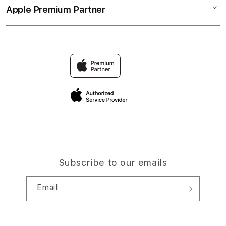
Elush Service Provider
LINK DAFTAR GAMES
Apple Premium Partner
About Us
Returns & Exchanges
Financing Options
BERES69 GAMES ARCADE
Find an iStudio near you
Contact Us
Trade-in
BERES69 ARCADE ONLINE
Why Shop at iStudio
FAQ
Traveller’s Reservation
Elush Corporate Website
Privacy Policy
Site Terms of Use
Subscribe to our emails
Email