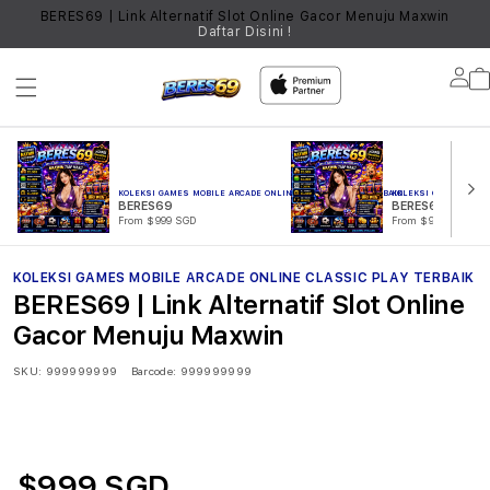
 24
BERES69 | Link Alternatif Slot Online Gacor Menuju Maxwin
G
Daftar Disini !
Lo
in
KOLEKSI GAMES MOBILE ARCADE ONLINE CLASSIC PLAY TERBAIK
KOLEKSI GAMES MOBIL
BERES69
BERES69 LINK 
From $999 SGD
From $999 SGD
KOLEKSI GAMES MOBILE ARCADE ONLINE CLASSIC PLAY TERBAIK
BERES69 | Link Alternatif Slot Online
Gacor Menuju Maxwin
SKU:
999999999
Barcode:
999999999
$999 SGD