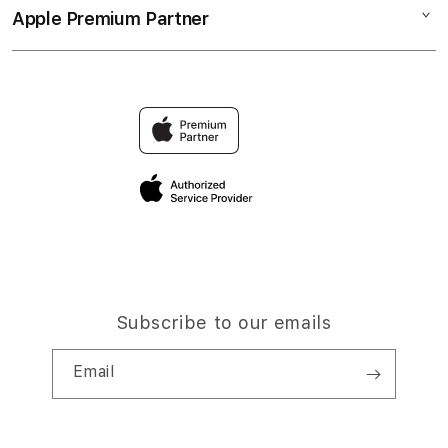
Elush Service Provider
LINK DAFTAR GAMES
Apple Premium Partner
About Us
Returns & Exchanges
Financing Options
BERES69 GAMES ARCADE
Find an iStudio near you
Contact Us
Trade-in
BERES69 ARCADE ONLINE
Why Shop at iStudio
FAQ
Traveller’s Reservation
Elush Corporate Website
Privacy Policy
Site Terms of Use
Subscribe to our emails
Email