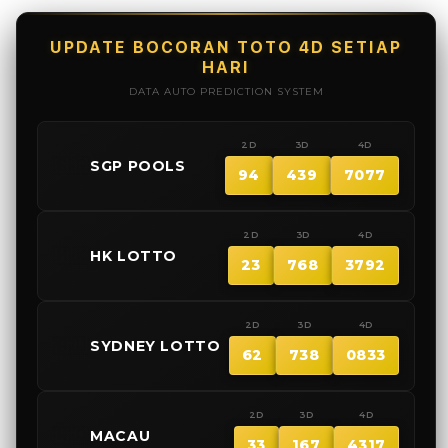
for
for
BERES69
BER
|
|
UPDATE BOCORAN TOTO 4D SETIAP
Link
Link
HARI
Alternatif
Alter
DATA AUTO PREDICTION SYSTEM
Slot
Slot
Online
Onlin
2D
3D
4D
Gacor
Gaco
🇸🇬
SGP POOLS
Menuju
Menu
94
439
7077
Maxwin
Maxw
2D
3D
4D
🇭🇰
HK LOTTO
23
768
3792
2D
3D
4D
🇦🇺
SYDNEY LOTTO
62
738
0833
2D
3D
4D
🇲🇨
MACAU
33
167
4317