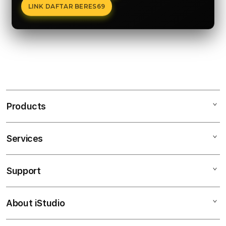
LINK DAFTAR BERES69
Products
Services
BERES69
BERES69 GAMES
Support
AppleCare+
ARCADE ONLINE
Corporate
GAMES ARCADE
About iStudio
My Account
Arcade Online
BERES69 GAMES
Collection & Delivery