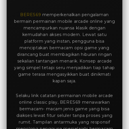
BERES69
memperkenalkan pengalaman
bermain permainan mobile arcade online yang
mencampurkan nuansa klasik dengan
kemudahan akses modern. Lewat satu
platform yang instan, pengguna bisa
menciptakan bermacam opsi game yang
dirancang buat membagikan hiburan ringan
sekalian tantangan menarik. Konsep arcade
yang simpel tetapi seru menjadikan tiap tahap
game terasa mengasyikkan buat dinikmati
kapan saja.
Selaku link catatan permainan mobile arcade
online classic play, BERES69 menawarkan
bermacam- macam jenis game yang bisa
diakses lewat fitur seluler tanpa proses yang
rumit. Tampilan antarmuka yang responsif
menolong pengguna menjelajahi bermacam