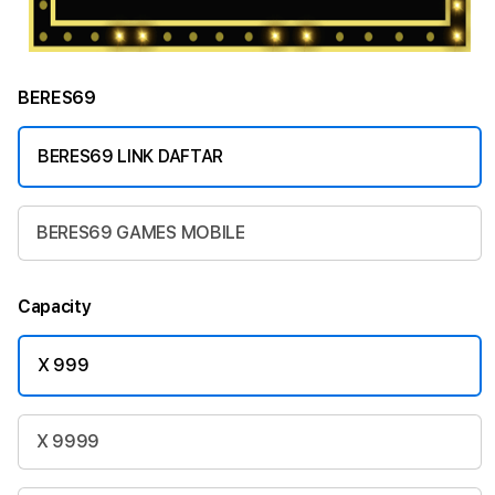
BERES69
BERES69 LINK DAFTAR
BERES69 GAMES MOBILE
Capacity
X 999
X 9999