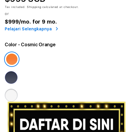
Tax included.
Shipping
calculated at checkout.
or
$999
/mo. for 9 mo.
Pelajari Selengkapnya
Color
- Cosmic Orange