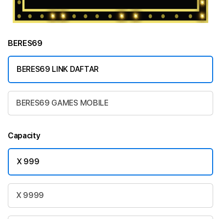
BERES69
BERES69 LINK DAFTAR
BERES69 GAMES MOBILE
Capacity
X 999
X 9999