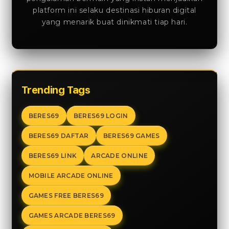
platform ini selaku destinasi hiburan digital
yang menarik buat dinikmati tiap hari.
Trending Tags
BERES69
BERES69 LOGIN
BERES69 DAFTAR
BERES69 GAMES
BERES69 LINK
ARCADE ONLINE
MOBILE ARCADE ONLINE
GAMES FREE BERES69
GAMES ARCADE BERES69