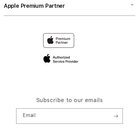
Elush Service Provider
LINK DAFTAR GAMES
Apple Premium Partner
About Us
Returns & Exchanges
Financing Options
BERES69 GAMES ARCADE
Find an iStudio near you
Contact Us
Trade-in
BERES69 ARCADE ONLINE
Why Shop at iStudio
FAQ
Traveller’s Reservation
Elush Corporate Website
Privacy Policy
Site Terms of Use
Subscribe to our emails
Email