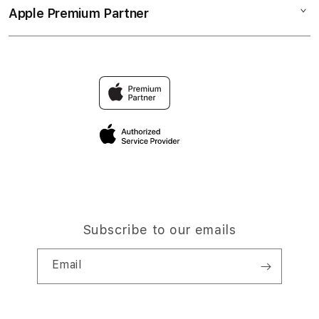
Elush Service Provider
LINK DAFTAR GAMES
Apple Premium Partner
About Us
Returns & Exchanges
Financing Options
BERES69 GAMES ARCADE
Find an iStudio near you
Contact Us
Trade-in
BERES69 ARCADE ONLINE
Why Shop at iStudio
FAQ
Traveller’s Reservation
Elush Corporate Website
Privacy Policy
Site Terms of Use
Subscribe to our emails
Email