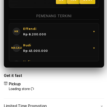
Anjas
SGP
★
Rp 15.500.000
PEMENANG TERKINI
Effendi
HK
★
Rp 8.200.000
Rudi
MACAU
★
Rp 45.000.000
Hafiz
SGP
★
Rp 15.500.000
Get it fast
Pickup
Loading store
Limited Time Promotion