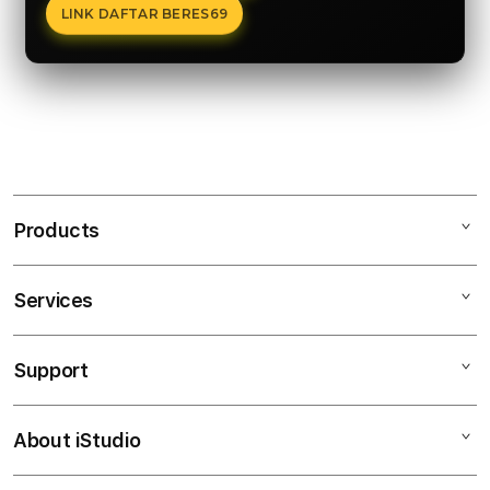
LINK DAFTAR BERES69
Products
Services
BERES69
BERES69 GAMES
Support
AppleCare+
ARCADE ONLINE
Corporate
GAMES ARCADE
About iStudio
My Account
Arcade Online
BERES69 GAMES
Collection & Delivery