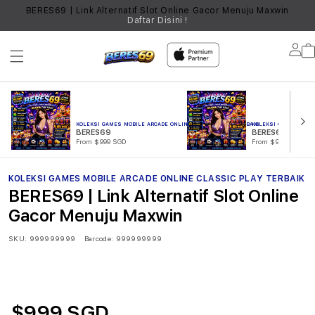
 24
BERES69 | Link Alternatif Slot Online Gacor Menuju Maxwin
G
Daftar Disini !
Lo
in
KOLEKSI GAMES MOBILE ARCADE ONLINE CLASSIC PLAY TERBAIK
KOLEKSI GAMES MOBIL
BERES69
BERES69 LINK 
From $999 SGD
From $999 SGD
KOLEKSI GAMES MOBILE ARCADE ONLINE CLASSIC PLAY TERBAIK
BERES69 | Link Alternatif Slot Online
Gacor Menuju Maxwin
SKU:
999999999
Barcode:
999999999
$999 SGD