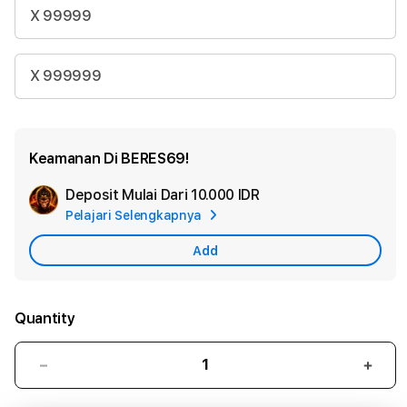
X 99999
X 999999
Keamanan Di BERES69!
Deposit Mulai Dari
10.000 IDR
Add
Pelajari Selengkapnya
Apple
Care
Add
Quantity
Decrease
Incr
quantity
quant