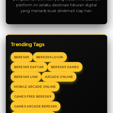
platform ini selaku destinasi hiburan digital
yang menarik buat dinikmati tiap hari.
Trending Tags
BERES69
BERES69 LOGIN
BERES69 DAFTAR
BERES69 GAMES
BERES69 LINK
ARCADE ONLINE
MOBILE ARCADE ONLINE
GAMES FREE BERES69
GAMES ARCADE BERES69