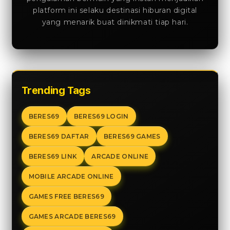
platform ini selaku destinasi hiburan digital
yang menarik buat dinikmati tiap hari.
Trending Tags
BERES69
BERES69 LOGIN
BERES69 DAFTAR
BERES69 GAMES
BERES69 LINK
ARCADE ONLINE
MOBILE ARCADE ONLINE
GAMES FREE BERES69
GAMES ARCADE BERES69