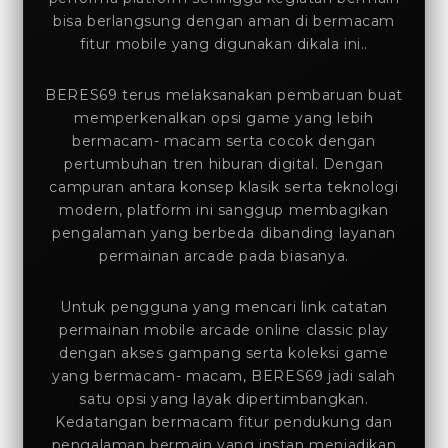
bisa berlangsung dengan aman di bermacam
fitur mobile yang digunakan dikala ini..
BERES69 terus melaksanakan pembaruan buat
memperkenalkan opsi game yang lebih
bermacam- macam serta cocok dengan
pertumbuhan tren hiburan digital. Dengan
campuran antara konsep klasik serta teknologi
modern, platform ini sanggup membagikan
pengalaman yang berbeda dibanding layanan
permainan arcade pada biasanya.
Untuk pengguna yang mencari link catatan
permainan mobile arcade online classic play
dengan akses gampang serta koleksi game
yang bermacam- macam, BERES69 jadi salah
satu opsi yang layak dipertimbangkan.
Kedatangan bermacam fitur pendukung dan
pengalaman bermain yang instan menjadikan